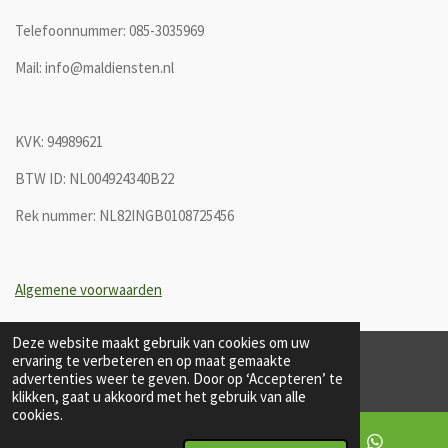
Telefoonnummer: 085-3035969
Mail: info@maldiensten.nl
KVK:
94989621
BTW ID: NL004924340B22
Rek nummer: NL82INGB0108725456
Algemene voorwaarden
Deze website maakt gebruik van cookies om uw
ervaring te verbeteren en op maat gemaakte
© 2023-2025 MAL Diensten B.V.
advertenties weer te geven. Door op ‘Accepteren’ te
klikken, gaat u akkoord met het gebruik van alle
cookies.