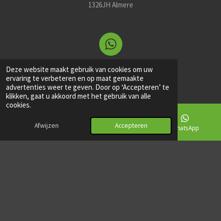
1326JH Almere
WhatsApp
Deze website maakt gebruik van cookies om uw
ervaring te verbeteren en op maat gemaakte
+31853035969
advertenties weer te geven. Door op ‘Accepteren’ te
klikken, gaat u akkoord met het gebruik van alle
cookies.
Afwijzen
Accepteren
E-mailadres
Telefoonnummer
WhatsApp
E-mail
info@maldiensten.nl
© 2023-2025 MAL Diensten B.V.