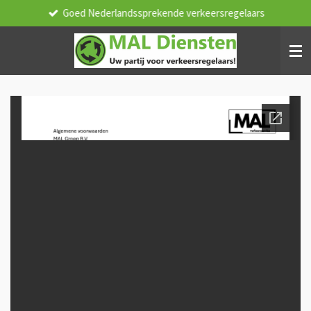
Goed Nederlandssprekende verkeersregelaars
Ga
direct
naar
de
hoofdinhoud