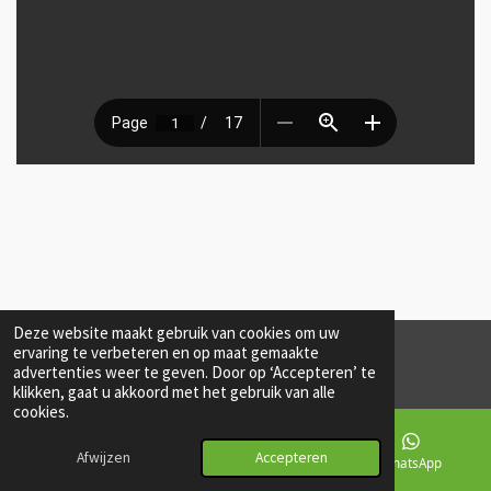
Deze website maakt gebruik van cookies om uw
ervaring te verbeteren en op maat gemaakte
© 2023-2025 MAL Diensten B.V.
advertenties weer te geven. Door op ‘Accepteren’ te
klikken, gaat u akkoord met het gebruik van alle
cookies.
Afwijzen
Accepteren
E-mailadres
Telefoonnummer
WhatsApp